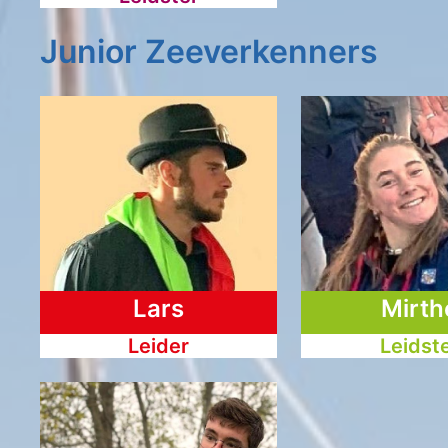
Junior Zeeverkenners
Lars
Mirth
Leider
Leidst