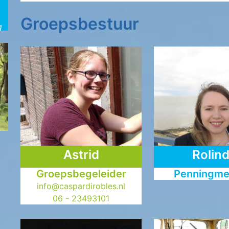
Groepsbestuur
g
Astrid
Rolin
Groepsbegeleider
Penningme
info@caspardirobles.nl
06 - 23493101