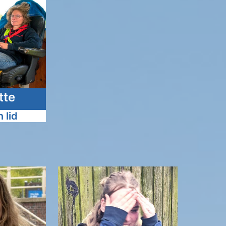
tte
 lid