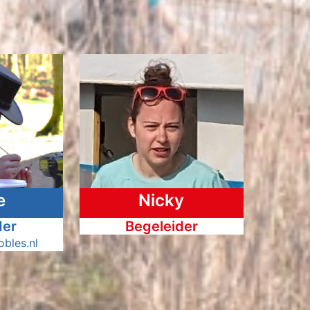
e
Nicky
der
Begeleider
bles.nl