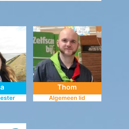
da
Thom
ester
Algemeen lid