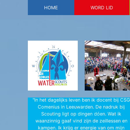
HOME
WORD LID
logo
"In het dagelijks leven ben ik docent bij CSG
Comenius in Leeuwarden. De nadruk bij
Scouting ligt op dingen dóen. Wat ik
waanzinnig gaaf vind zijn de zeillessen en
kampen. Ik krijg er energie van om mijn