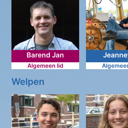
Barend Jan
Jeanne
Algemeen lid
Algemeen
Welpen