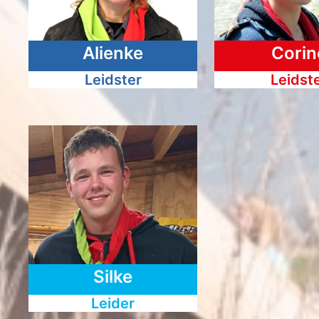
Alienke
Corin
Leidster
Leidst
Silke
Leider