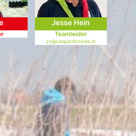
e
Jesse Hein
er
Teamleider
zv@caspardirobles.nl