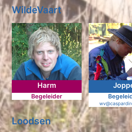
WildeVaart
Harm
Jopp
Begeleider
Begelei
wv@caspardiro
Loodsen