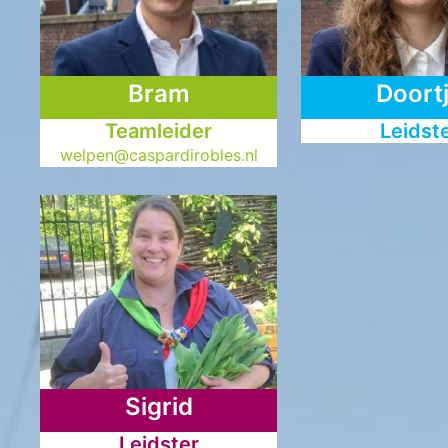
Bram
Doort
Teamleider
Leidst
welpen@caspardirobles.nl
Sigrid
Leidster