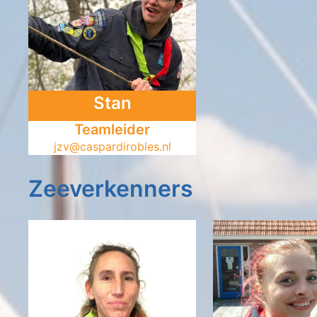
Stan
Teamleider
jzv@caspardirobles.nl
Zeeverkenners