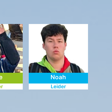
e
Noah
er
Leider