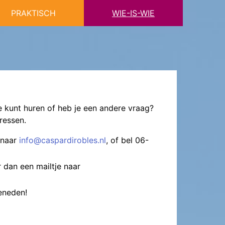
PRAKTISCH
WIE-IS-WIE
je kunt huren of heb je een andere vraag?
dressen.
e naar
info@caspardirobles.nl
, of bel 06-
 dan een mailtje naar
eneden!