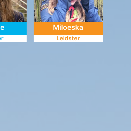
je
Miloeska
er
Leidster