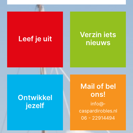
Verzin iets
Leef je uit
nieuws
Mail of bel
ons!
Ontwikkel
info@­
jezelf
caspardirobles.nl
06 - 22914494