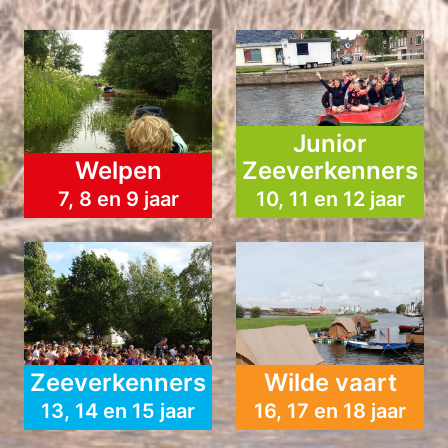
Junior
Welpen
Zeeverkenners
7, 8 en 9 jaar
10, 11 en 12 jaar
Zeeverkenners
Wilde vaart
13, 14 en 15 jaar
16, 17 en 18 jaar