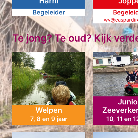
Harm
Jopp
Begeleider
Begelei
wv@caspardiro
Te jong? Te oud? Kijk verd
Junio
Welpen
Zeeverke
7, 8 en 9 jaar
10, 11 en 1