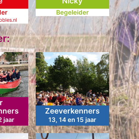
e
Nicky
der
Begeleider
bles.nl
er:
r
nners
Zeeverkenners
2 jaar
13, 14 en 15 jaar