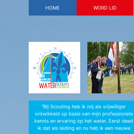
HOME
WORD LID
logo
"Bij Scouting heb ik mij als vrijwilliger
ontwikkeld op basis van mijn professionele
kennis en ervaring op het water. Eerst deed
ik dat als leiding en nu heb ik een nieuwe