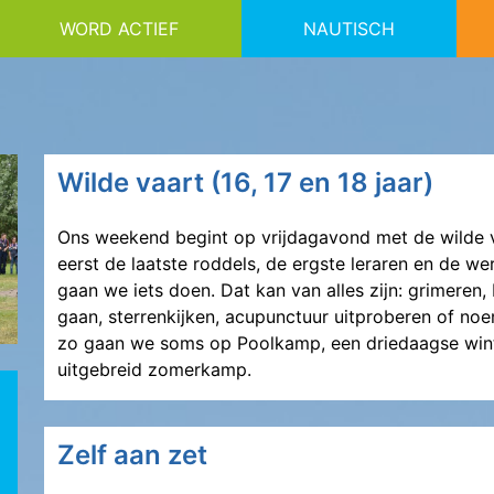
WORD ACTIEF
NAUTISCH
Wilde vaart (16, 17 en 18 jaar)
Ons weekend begint op vrijdagavond met de wilde va
eerst de laatste roddels, de ergste leraren en de 
gaan we iets doen. Dat kan van alles zijn: grimeren
gaan, sterrenkijken, acupunctuur uitproberen of noem
zo gaan we soms op Poolkamp, een driedaagse wint
uitgebreid zomerkamp.
Zelf aan zet