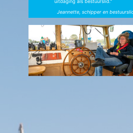
uitdaging als bestuurslid."
Jeannette, schipper en bestuursli