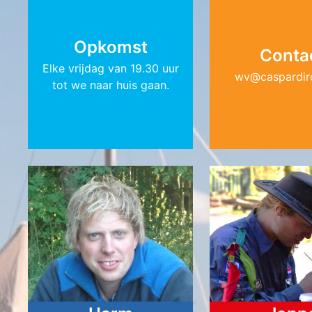
Opkomst
Conta
Elke vrijdag van 19.30 uur
wv@­caspardiro
tot we naar huis gaan.