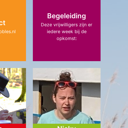
Begeleiding
ct
Deze vrijwilligers zijn er
bles.nl
iedere week bij de
opkomst: